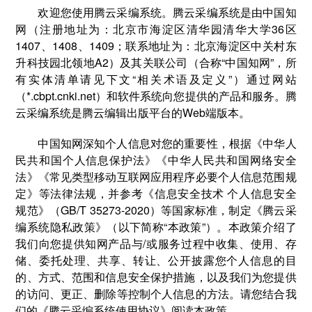
欢迎您使用腾云采编系统。腾云采编系统是由中国知
网（注册地址为：北京市海淀区清华园清华大学36区
1407、1408、1409；联系地址为：北京海淀区中关村东
升科技园北领地A2）及其关联公司（合称“中国知网”，所
有实体清单请见下文“相关术语及定义”）通过网站
（*.cbpt.cnki.net）和软件系统向您提供的产品和服务。腾
云采编系统是腾云编辑出版平台的Web端版本。
中国知网深知个人信息对您的重要性，根据《中华人
民共和国个人信息保护法》《中华人民共和国网络安全
法》《常见类型移动互联网应用程序必要个人信息范围规
定》等法律法规，并参考《信息安全技术 个人信息安全
规范》（GB/T 35273-2020）等国家标准，制定《腾云采
编系统隐私政策》（以下简称“本政策”）。本政策介绍了
我们向您提供知网产品与/或服务过程中收集、使用、存
储、委托处理、共享、转让、公开披露您个人信息的目
的、方式、范围和信息安全保护措施，以及我们为您提供
的访问、更正、删除等控制个人信息的方法。请您结合我
们的《腾云采编系统使用协议》阅读本政策。